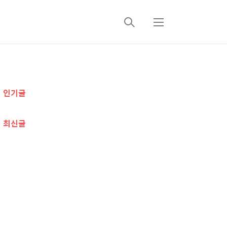
검
메
색
뉴
추
인기글
가
정
최신글
보