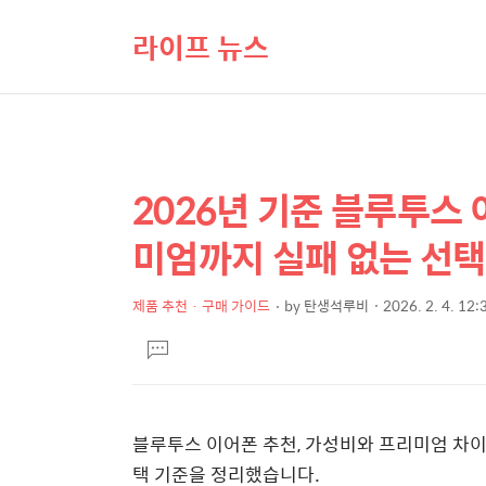
라이프 뉴스
2026년 기준 블루투스
상
본
문
세
미엄까지 실패 없는 선택
제
컨
목
텐
제품 추천 · 구매 가이드
by
탄생석루비
2026. 2. 4. 12:
본
츠
댓
문
글
달
기
블루투스 이어폰 추천, 가성비와 프리미엄 차이가
택 기준을 정리했습니다.