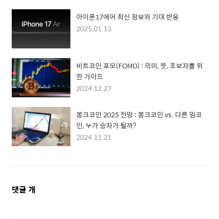
아이폰17에어 최신 정보와 기대 반응
2025.01.13
비트코인 포모(FOMO) : 의미, 뜻, 초보자를 위
한 가이드
2024.12.27
봉크코인 2025 전망 : 봉크코인 vs. 다른 밈코
인, 누가 승자가 될까?
2024.11.21
댓
댓글
개
글
영