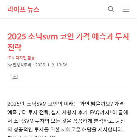
라이프 뉴스
검
메
색
뉴
2025 소닉svm 코인 가격 예측과 투자
상
본
문
세
전략
제
컨
목
IT & 디지털 활용
텐
by
탄생석루비
2025. 1. 9. 13:56
츠
본
댓
문
글
달
기
2025년, 소닉SVM 코인의 미래는 과연 밝을까요? 가격
예측부터 투자 전략, 실제 사용자 후기, FAQ까지! 이 글에
서 소닉SVM 투자의 모든 것을 꼼꼼하게 분석하고, 당신
의 성공적인 투자를 위한 지혜로운 해답을 제시합니다.