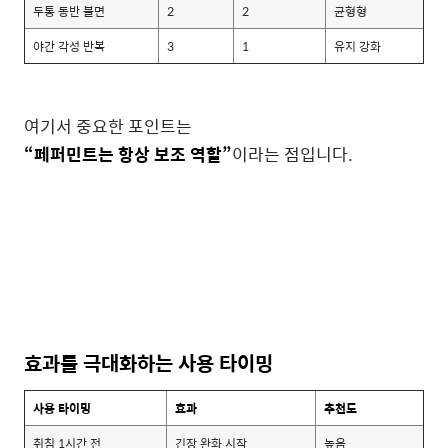
두통 동반 불면
2
2
균형형
야간 각성 반복
3
1
유지 강화
여기서 중요한 포인트는
“페퍼민트는 항상 보조 역할”
이라는 점입니다.
효과를 극대화하는 사용 타이밍
사용 타이밍
효과
추천도
취침 1시간 전
긴장 완화 시작
높음