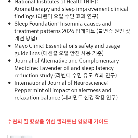
National Institutes of Health (NIH):
Aromatherapy and sleep improvement clinical
findings (라벤더 오일 수면 효과 연구)
Sleep Foundation: Insomnia causes and
treatment patterns 2026 업데이트 (불면증 원인 및
개선 방법)
Mayo Clinic: Essential oils safety and usage
guidelines (에센셜 오일 안전 사용 기준)
Journal of Alternative and Complementary
Medicine: Lavender oil and sleep latency
reduction study (라벤더 수면 유도 효과 연구)
International Journal of Neuroscience:
Peppermint oil impact on alertness and
relaxation balance (페퍼민트 신경 작용 연구)
수면의 질 향상을 위한 멜라토닌 영양제 가이드