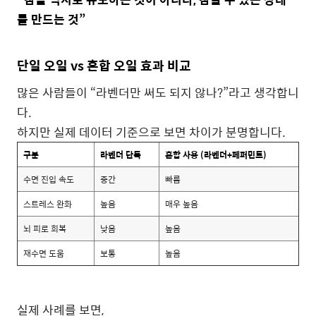
를 만드는 것”
단일 오일 vs 혼합 오일 효과 비교
많은 사람들이 “라벤더만 써도 되지 않나?”라고 생각합니
다.
하지만 실제 데이터 기준으로 보면 차이가 분명합니다.
구분
라벤더 단독
혼합 사용 (라벤더+페퍼민트)
수면 진입 속도
중간
빠름
스트레스 완화
높음
매우 높음
뇌 피로 회복
낮음
높음
재수면 도움
보통
높음
실제 사례를 보면,