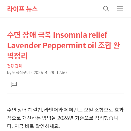
라이프 뉴스
검
메
색
뉴
수면 장애 극복 Insomnia relief
상
본
문
세
Lavender Peppermint oil 조합 완
제
컨
벽정리
목
텐
건강 관리
츠
by
탄생석루비
2026. 4. 28. 12:50
본
댓
문
글
달
기
수면 장애 해결법, 라벤더와 페퍼민트 오일 조합으로 효과
적으로 개선하는 방법을 2026년 기준으로 정리했습니
다. 지금 바로 확인하세요.