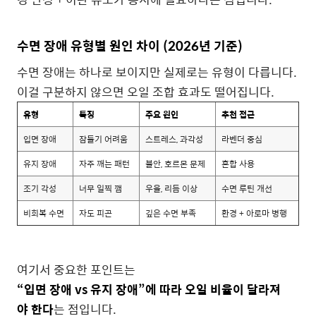
수면 장애 유형별 원인 차이 (2026년 기준)
수면 장애는 하나로 보이지만 실제로는 유형이 다릅니다.
이걸 구분하지 않으면 오일 조합 효과도 떨어집니다.
유형
특징
주요 원인
추천 접근
입면 장애
잠들기 어려움
스트레스, 과각성
라벤더 중심
유지 장애
자주 깨는 패턴
불안, 호르몬 문제
혼합 사용
조기 각성
너무 일찍 깸
우울, 리듬 이상
수면 루틴 개선
비회복 수면
자도 피곤
깊은 수면 부족
환경 + 아로마 병행
여기서 중요한 포인트는
“입면 장애 vs 유지 장애”에 따라 오일 비율이 달라져
야 한다
는 점입니다.