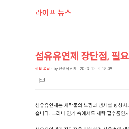
라이프 뉴스
섬유유연제 장단점, 필요성
상
본
문
세
제
생활 꿀팁
by
탄생석루비
2023. 12. 4. 18:09
컨
본
목
텐
댓
문
글
츠
달
기
섬유유연제는 세탁물의 느낌과 냄새를 향상시키
습니다. 그러나 인기 속에서도 세탁 필수품인지