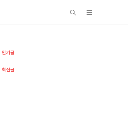
검
메
색
뉴
추
인기글
가
정
최신글
보